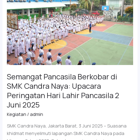
di
SMK
Candra
Naya:
Upacara
Peringatan
Hari
Lahir
Pancasila
2
Semangat Pancasila Berkobar di
Juni
SMK Candra Naya: Upacara
2025
Peringatan Hari Lahir Pancasila 2
Juni 2025
Kegiatan
/
admin
SMK Candra Naya, Jakarta Barat, 3 Juni 2025 – Suasana
khidmat menyelimuti lapangan SMK Candra Naya pada