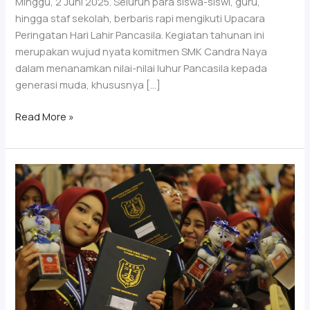
Minggu, 2 Juni 2025. Seluruh para siswa-siswi, guru,
hingga staf sekolah, berbaris rapi mengikuti Upacara
Peringatan Hari Lahir Pancasila. Kegiatan tahunan ini
merupakan wujud nyata komitmen SMK Candra Naya
dalam menanamkan nilai-nilai luhur Pancasila kepada
generasi muda, khususnya […]
Read More »
SMK
Candra
Naya
Sukses
Gelar
Pelantikan
Asisten
Tenaga
Kefarmasian